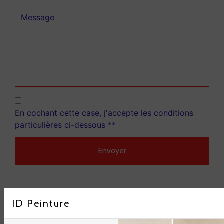
En cochant cette case, j'accepte les conditions
particulières ci-dessous **
Envoyer
** Les données personnelles communiquées sont
ID Peinture
nécessaires aux fins de vous contacter et sont
enregistrées dans un fichier informatisé. Elles
sont destinées à ID Peinture et ses sous-traitants