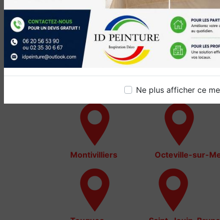
Nos interventions sur ces
villes
Ne plus afficher ce m
Montivilliers
Octeville-sur-M