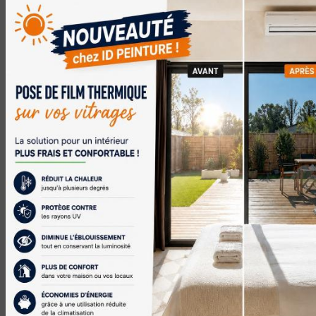
dans le seul but de répondre à votre message. Les
données collectées seront communiquées aux
seuls destinataires suivants: ID Peinture 13 Av
Simone Veil 76290 Montivilliers
idpeinture@outlook.com. Vous disposez de droits
d’accès, de rectification, d’effacement, de
portabilité, de limitation, d’opposition, de retrait
de votre consentement à tout moment et du droit
d’introduire une réclamation auprès d’une
autorité de contrôle, ainsi que d’organiser le sort
de vos données post-mortem. Vous pouvez
exercer ces droits par voie postale à l'adresse 13
Av Simone Veil 76290 Montivilliers ou par courrier
électronique à l'adresse idpeinture@outlook.com.
Un justificatif d'identité pourra vous être
demandé. Nous conservons vos données pendant
la période de prise de contact puis pendant la
durée de prescription légale aux fins probatoires
et de gestion des contentieux. Vous avez le droit
de vous inscrire sur la liste d'opposition au
démarchage téléphonique, disponible à cette
adresse:
Bloctel.gouv.fr
. Consultez le site cnil.fr
pour plus d’informations sur vos droits.